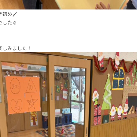
初め🖌️
した☺︎
楽しみました！