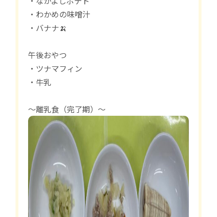
・なかよしポテト
・わかめの味噌汁
・バナナ🍌
午後おやつ
・ツナマフィン
・牛乳
〜離乳食（完了期）〜