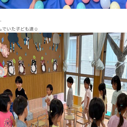
✨
でいた子ども達☺️