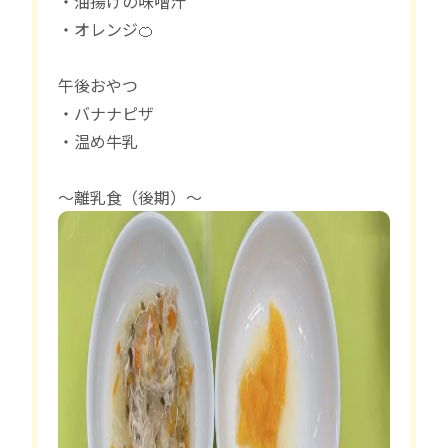
・油揚げの味噌汁
・オレンジ🍊
午後おやつ
・バナナピザ
・温め牛乳
〜離乳食（後期）〜