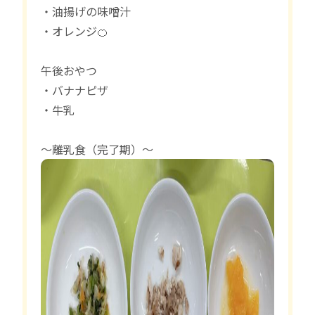
・油揚げの味噌汁
・オレンジ🍊
午後おやつ
・バナナピザ
・牛乳
〜離乳食（完了期）〜