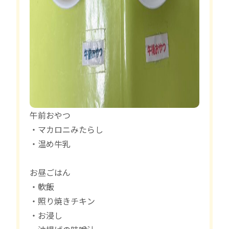
午前おやつ
・マカロニみたらし
・温め牛乳
お昼ごはん
・軟飯
・照り焼きチキン
・お浸し