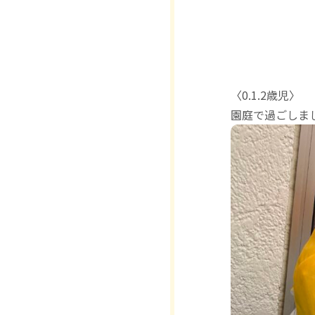
〈0.1.2歳児〉
園庭で過ごしまし