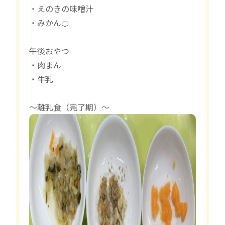
・えのきの味噌汁
・みかん🍊
午後おやつ
・肉まん
・牛乳
〜離乳食（完了期）〜