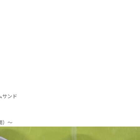
ムサンド
期）〜