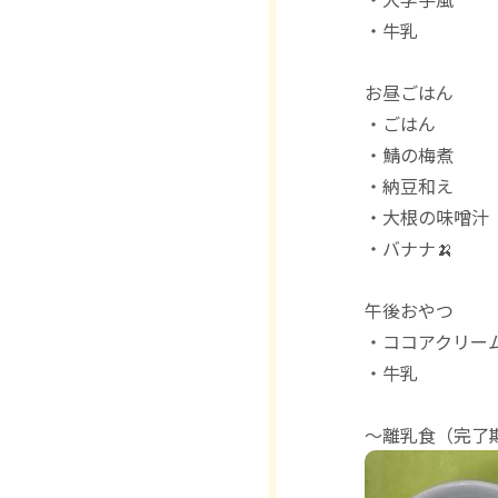
・牛乳
お昼ごはん
・ごはん
・鯖の梅煮
・納豆和え
・大根の味噌汁
・バナナ🍌
午後おやつ
・ココアクリー
・牛乳
〜離乳食（完了