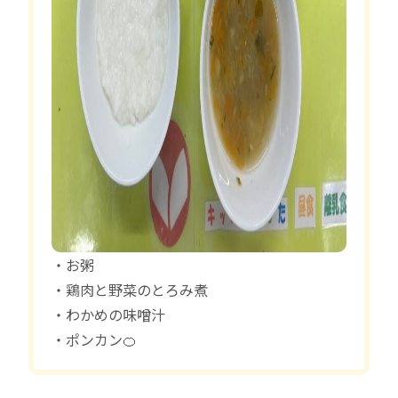
・お粥
・鶏肉と野菜のとろみ煮
・わかめの味噌汁
・ポンカン🍊