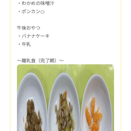
・わかめの味噌汁
・ポンカン🍊
午後おやつ
・バナナケーキ
・牛乳
〜離乳食（完了期）〜