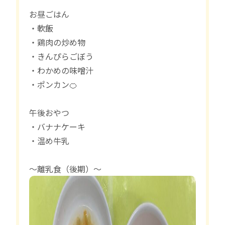
お昼ごはん
・軟飯
・鶏肉の炒め物
・きんぴらごぼう
・わかめの味噌汁
・ポンカン🍊
午後おやつ
・バナナケーキ
・温め牛乳
〜離乳食（後期）〜