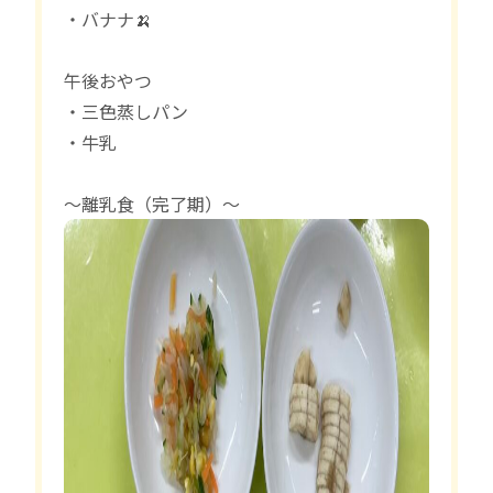
・バナナ🍌
午後おやつ
・三色蒸しパン
・牛乳
〜離乳食（完了期）〜