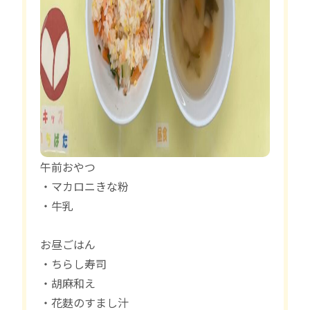
午前おやつ
・マカロニきな粉
・牛乳
お昼ごはん
・ちらし寿司
・胡麻和え
・花麩のすまし汁