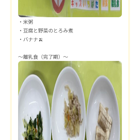
・米粥
・豆腐と野菜のとろみ煮
・バナナ🍌
〜離乳食（完了期）〜