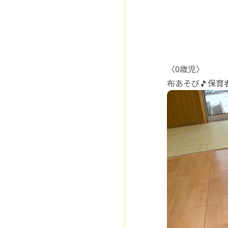
〈0歳児〉
布あそび🎵保育