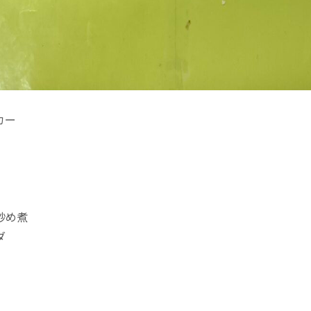
カー
炒め煮
ダ