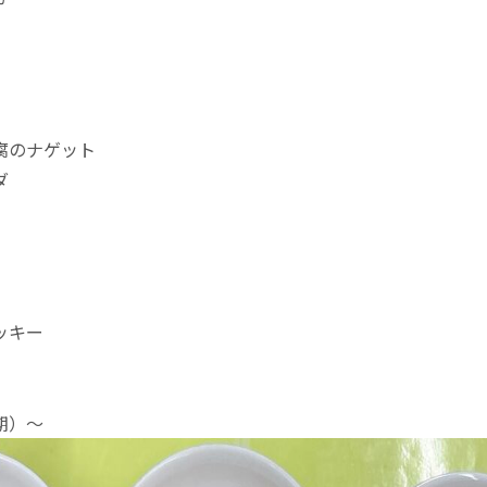
腐のナゲット
ダ
ッキー
期）〜