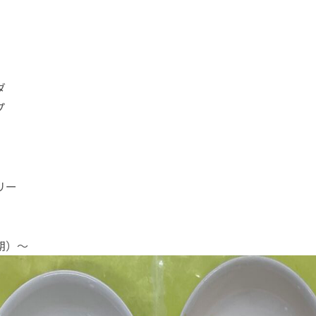
ダ
プ
リー
期）〜