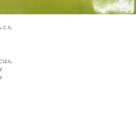
んとん
ごはん
ダ
プ