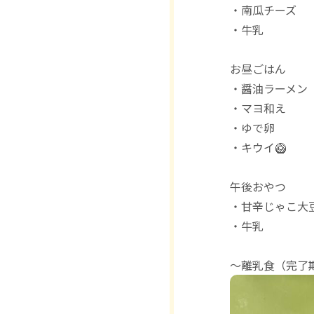
・南瓜チーズ
・牛乳
お昼ごはん
・醤油ラーメン
・マヨ和え
・ゆで卵
・キウイ🥝
午後おやつ
・甘辛じゃこ大
・牛乳
〜離乳食（完了