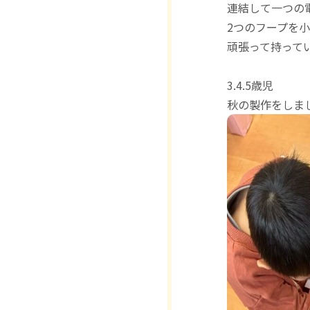
連結して一つの電
2つのフープを
頑張って持って
3.4.5歳児
秋の製作をしまし