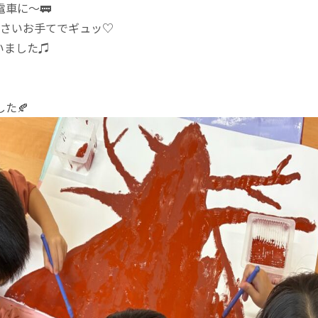
車に〜🚃
小さいお手てでギュッ♡
いました♫
た🍂