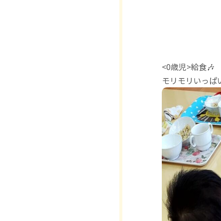
<0歳児>給食🎶
モリモリいっぱい